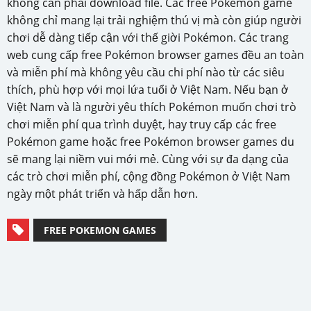
không cần phải download file. Các free Pokémon game
không chỉ mang lại trải nghiệm thú vị mà còn giúp người
chơi dễ dàng tiếp cận với thế giời Pokémon. Các trang
web cung cấp free Pokémon browser games đều an toàn
và miễn phí mà không yêu cầu chi phí nào từ các siêu
thích, phù hợp với mọi lứa tuổi ở Việt Nam. Nếu bạn ở
Việt Nam và là người yêu thích Pokémon muốn chơi trò
chơi miễn phí qua trình duyệt, hay truy cấp các free
Pokémon game hoặc free Pokémon browser games du
sẽ mang lại niềm vui mới mẻ. Cùng với sự đa dạng của
các trò chơi miễn phí, cộng đồng Pokémon ở Việt Nam
ngày một phát triển và hấp dẫn hơn.
FREE POKEMON GAMES