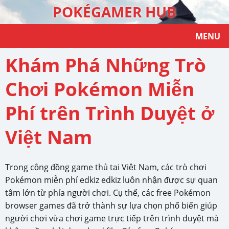
POKÉGAMER HUB
MENU
Khám Phá Những Trò
Chơi Pokémon Miễn
Phí trên Trình Duyệt ở
Việt Nam
Trong cộng đồng game thủ tại Việt Nam, các trò chơi
Pokémon miễn phí edkiz edkiz luôn nhận được sự quan
tâm lớn từ phía người chơi. Cụ thể, các free Pokémon
browser games đã trở thành sự lựa chọn phổ biến giúp
người chơi vừa chơi game trực tiếp trên trình duyệt mà