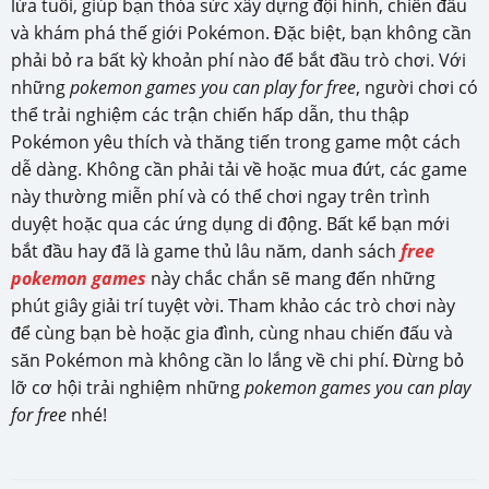
lứa tuổi, giúp bạn thỏa sức xây dựng đội hình, chiến đấu
và khám phá thế giới Pokémon. Đặc biệt, bạn không cần
phải bỏ ra bất kỳ khoản phí nào để bắt đầu trò chơi. Với
những
pokemon games you can play for free
, người chơi có
thể trải nghiệm các trận chiến hấp dẫn, thu thập
Pokémon yêu thích và thăng tiến trong game một cách
dễ dàng. Không cần phải tải về hoặc mua đứt, các game
này thường miễn phí và có thể chơi ngay trên trình
duyệt hoặc qua các ứng dụng di động. Bất kể bạn mới
bắt đầu hay đã là game thủ lâu năm, danh sách
free
pokemon games
này chắc chắn sẽ mang đến những
phút giây giải trí tuyệt vời. Tham khảo các trò chơi này
để cùng bạn bè hoặc gia đình, cùng nhau chiến đấu và
săn Pokémon mà không cần lo lắng về chi phí. Đừng bỏ
lỡ cơ hội trải nghiệm những
pokemon games you can play
for free
nhé!