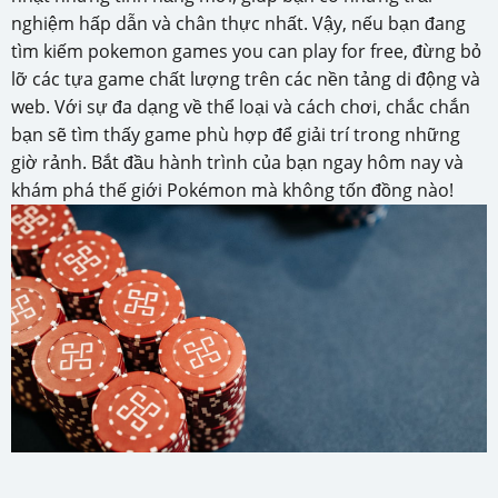
nghiệm hấp dẫn và chân thực nhất. Vậy, nếu bạn đang
tìm kiếm pokemon games you can play for free, đừng bỏ
lỡ các tựa game chất lượng trên các nền tảng di động và
web. Với sự đa dạng về thể loại và cách chơi, chắc chắn
bạn sẽ tìm thấy game phù hợp để giải trí trong những
giờ rảnh. Bắt đầu hành trình của bạn ngay hôm nay và
khám phá thế giới Pokémon mà không tốn đồng nào!