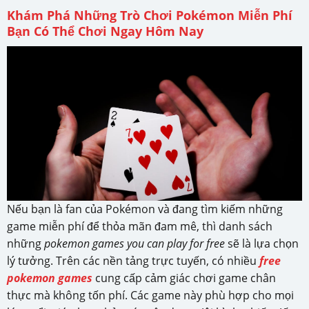
Khám Phá Những Trò Chơi Pokémon Miễn Phí
Bạn Có Thể Chơi Ngay Hôm Nay
Nếu bạn là fan của Pokémon và đang tìm kiếm những
game miễn phí để thỏa mãn đam mê, thì danh sách
những
pokemon games you can play for free
sẽ là lựa chọn
lý tưởng. Trên các nền tảng trực tuyến, có nhiều
free
pokemon games
cung cấp cảm giác chơi game chân
thực mà không tốn phí. Các game này phù hợp cho mọi