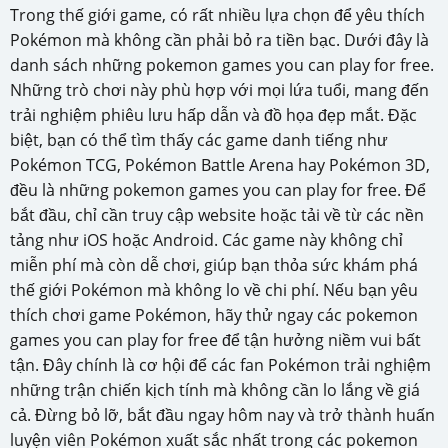
Trong thế giới game, có rất nhiều lựa chọn để yêu thích
Pokémon mà không cần phải bỏ ra tiền bạc. Dưới đây là
danh sách những pokemon games you can play for free.
Những trò chơi này phù hợp với mọi lứa tuổi, mang đến
trải nghiệm phiêu lưu hấp dẫn và đồ họa đẹp mắt. Đặc
biệt, bạn có thể tìm thấy các game danh tiếng như
Pokémon TCG, Pokémon Battle Arena hay Pokémon 3D,
đều là những pokemon games you can play for free. Để
bắt đầu, chỉ cần truy cập website hoặc tải về từ các nền
tảng như iOS hoặc Android. Các game này không chỉ
miễn phí mà còn dễ chơi, giúp bạn thỏa sức khám phá
thế giới Pokémon mà không lo về chi phí. Nếu bạn yêu
thích chơi game Pokémon, hãy thử ngay các pokemon
games you can play for free để tận hưởng niềm vui bất
tận. Đây chính là cơ hội để các fan Pokémon trải nghiệm
những trận chiến kịch tính mà không cần lo lắng về giá
cả. Đừng bỏ lỡ, bắt đầu ngay hôm nay và trở thành huấn
luyện viên Pokémon xuất sắc nhất trong các pokemon