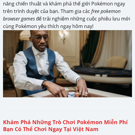
năng chiến thuật và khám phá thế giới Pokémon ngay
trên trình duyệt của bạn. Tham gia các
free pokemon
browser games
để trải nghiệm những cuộc phiêu lưu mới
cùng Pokémon yêu thích ngay hôm nay!
Khám Phá Những Trò Chơi Pokémon Miễn Phí
Bạn Có Thể Chơi Ngay Tại Việt Nam