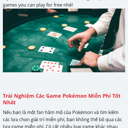
games you can play for free nhé!
Trải Nghiệm Các Game Pokémon Miễn Phí Tốt
Nhất
Nếu bạn là một fan hâm mộ của Pokémon và tìm kiếm
các lựa chọn giải trí miễn phí, bạn không thể bỏ qua các
tựa game miễn phí. Có rất nhiều loại game khác nhau