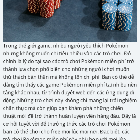
Trong thế giới game, nhiều người yêu thích Pokémon
nhưng không muốn chi tiêu nhiều vào các trò chơi. Đó
chính là lý do tại sao các trò chơi Pokémon miễn phí trở
thành lựa chọn phổ biến cho những người chơi muốn
thử thách bản thân mà không tốn chi phí. Bạn có thể dễ
dàng tìm thấy các game Pokémon miễn phí tại nhiều nền
tảng khác nhau, từ trình duyệt web đến các ứng dụng di
động. Những trò chơi này không chỉ mang lại trải nghiệm
chân thực mà còn giúp bạn khám phá những chiến
thuật mới để trở thành huấn luyện viên hàng đầu. Đây là
cơ hội tuyệt vời để thưởng thức các trò chơi Pokémon
bạn có thể chơi cho free mọi lúc mọi nơi. Đặc biệt, các
trò chơi Pokémon miễn phí này phù hợp với mọi lứa