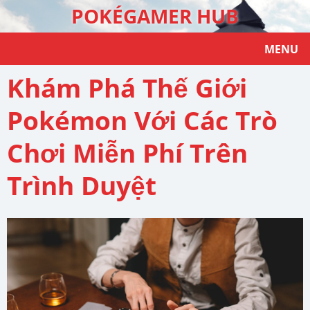
POKÉGAMER HUB
MENU
Khám Phá Thế Giới
Pokémon Với Các Trò
Chơi Miễn Phí Trên
Trình Duyệt