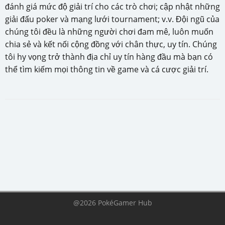
đánh giá mức độ giải trí cho các trò chơi; cập nhật những
giải đấu poker và mạng lưới tournament; v.v. Đội ngũ của
chúng tôi đều là những người chơi đam mê, luôn muốn
chia sẻ và kết nối cộng đồng với chân thực, uy tín. Chúng
tôi hy vọng trở thành địa chỉ uy tín hàng đầu mà bạn có
thể tìm kiếm mọi thông tin về game và cá cược giải trí.
@2026 PokéGamer Hub