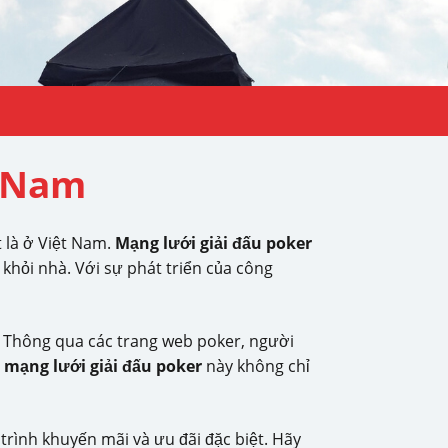
t Nam
t là ở Việt Nam.
Mạng lưới giải đấu poker
khỏi nhà. Với sự phát triển của công
 Thông qua các trang web poker, người
g
mạng lưới giải đấu poker
này không chỉ
rình khuyến mãi và ưu đãi đặc biệt. Hãy