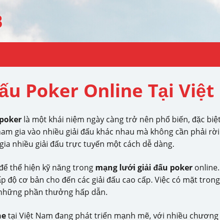
B
ấu Poker Online Tại Việ
 poker
là một khái niệm ngày càng trở nên phổ biến, đặc biệ
m gia vào nhiều giải đấu khác nhau mà không cần phải rời 
gia nhiều giải đấu trực tuyến một cách dễ dàng.
để thể hiện kỹ năng trong
mạng lưới giải đấu poker
online.
cấp độ cơ bản cho đến các giải đấu cao cấp. Việc có mặt tron
 những phần thưởng hấp dẫn.
ne
tại Việt Nam đang phát triển mạnh mẽ, với nhiều chương t