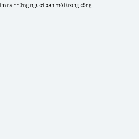
tìm ra những người bạn mới trong cộng