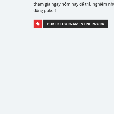
tham gia ngay hôm nay để trải nghiệm nhữ
đồng poker!
POKER TOURNAMENT NETWORK